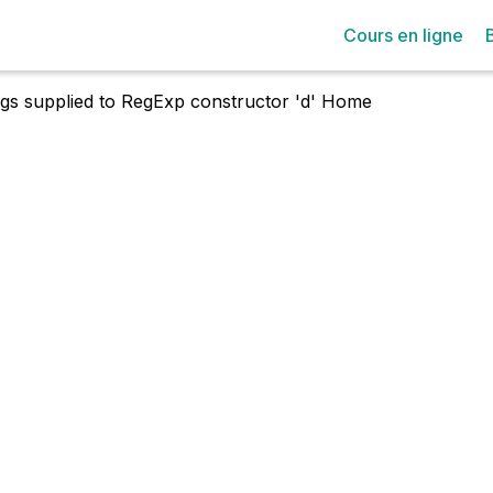
Cours en ligne
lags supplied to RegExp constructor 'd'
Home