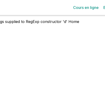
Cours en ligne
lags supplied to RegExp constructor 'd'
Home