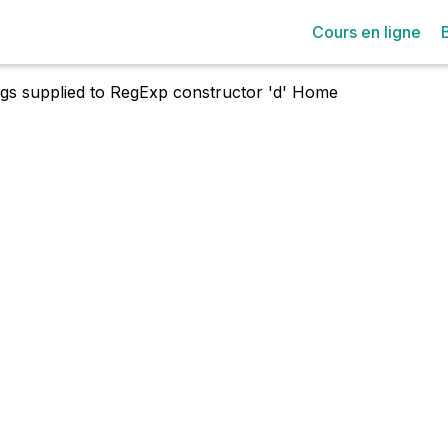
Cours en ligne
lags supplied to RegExp constructor 'd'
Home