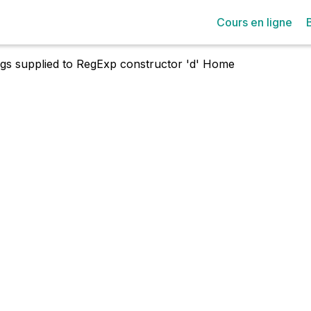
Cours en ligne
lags supplied to RegExp constructor 'd'
Home