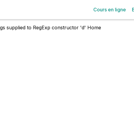
Cours en ligne
lags supplied to RegExp constructor 'd'
Home