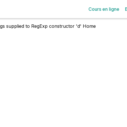
Cours en ligne
lags supplied to RegExp constructor 'd'
Home