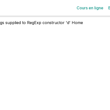
Cours en ligne
lags supplied to RegExp constructor 'd'
Home