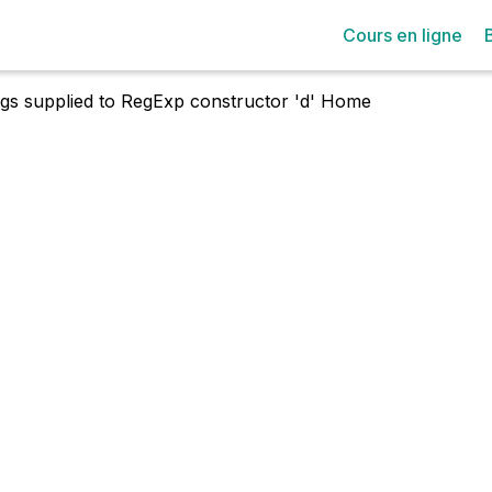
Cours en ligne
lags supplied to RegExp constructor 'd'
Home