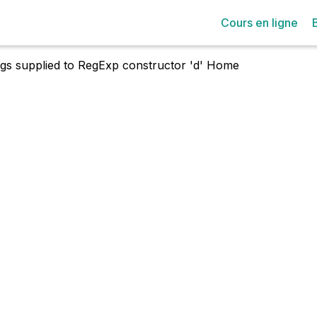
Cours en ligne
lags supplied to RegExp constructor 'd'
Home