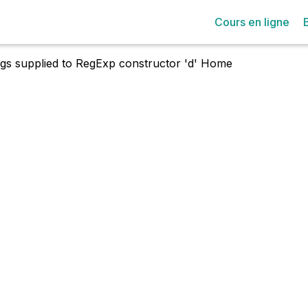
Cours en ligne
lags supplied to RegExp constructor 'd'
Home