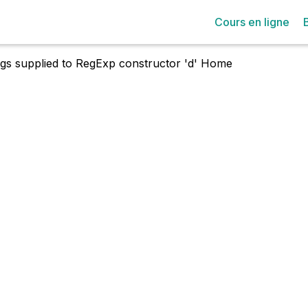
Cours en ligne
lags supplied to RegExp constructor 'd'
Home