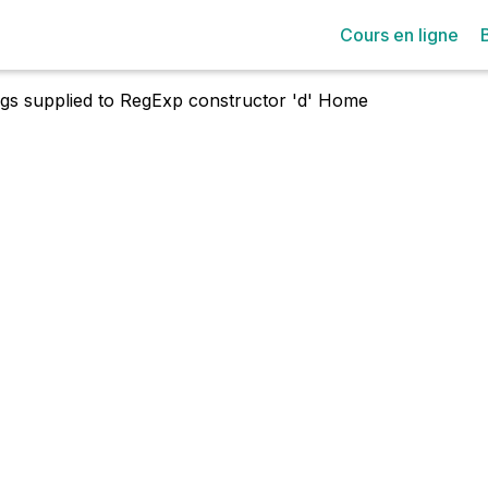
Cours en ligne
lags supplied to RegExp constructor 'd'
Home