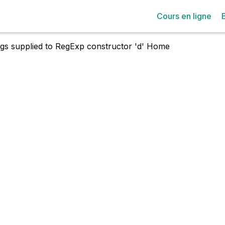
Cours en ligne
lags supplied to RegExp constructor 'd'
Home