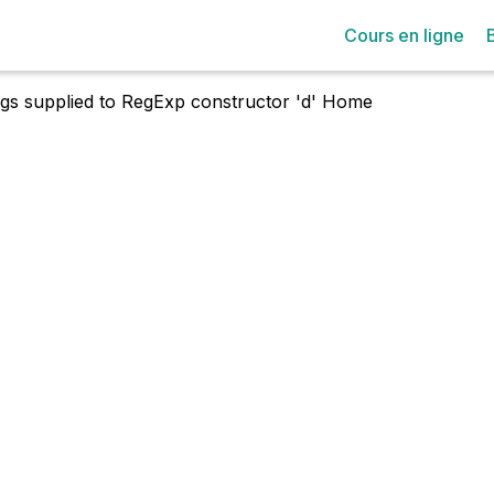
Cours en ligne
lags supplied to RegExp constructor 'd'
Home