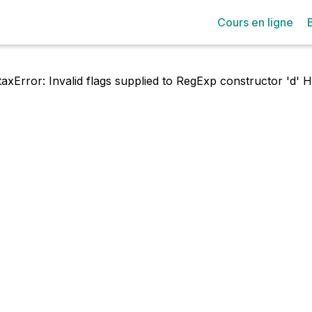
Cours en ligne
axError: Invalid flags supplied to RegExp constructor 'd'
H