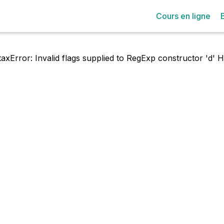
Cours en ligne
axError: Invalid flags supplied to RegExp constructor 'd'
H