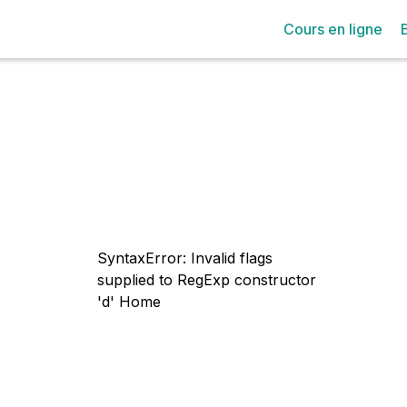
Cours en ligne
SyntaxError: Invalid flags
supplied to RegExp constructor
'd'
Home