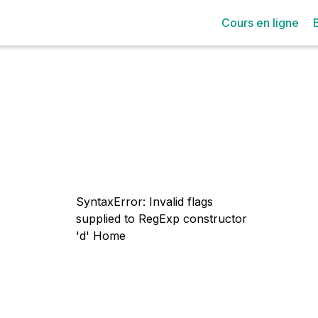
Cours en ligne
SyntaxError: Invalid flags
supplied to RegExp constructor
'd'
Home