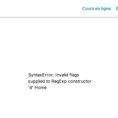
Cours en ligne
SyntaxError: Invalid flags
supplied to RegExp constructor
'd'
Home