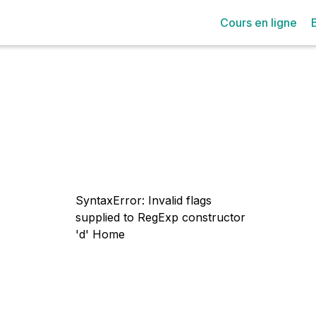
Cours en ligne
SyntaxError: Invalid flags
supplied to RegExp constructor
'd'
Home