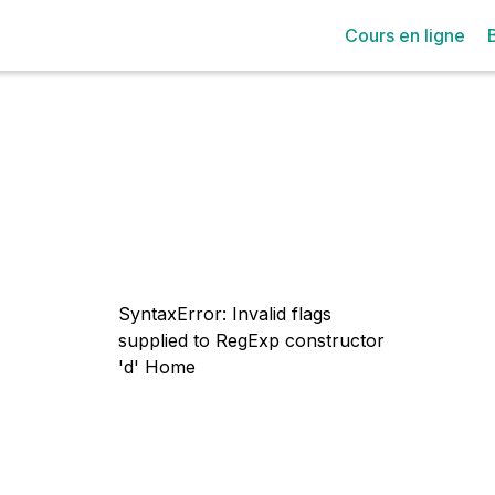
Cours en ligne
SyntaxError: Invalid flags
supplied to RegExp constructor
'd'
Home