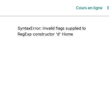
Cours en ligne
SyntaxError: Invalid flags supplied to
RegExp constructor 'd'
Home