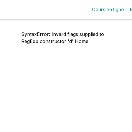
Cours en ligne
SyntaxError: Invalid flags supplied to
RegExp constructor 'd'
Home