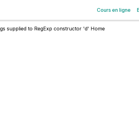
Cours en ligne
lags supplied to RegExp constructor 'd'
Home