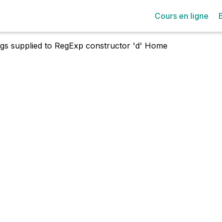
Cours en ligne
lags supplied to RegExp constructor 'd'
Home